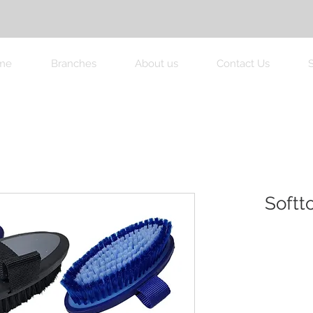
me
Branches
About us
Contact Us
'Soft