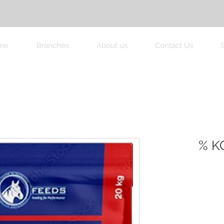
me
Branches
About us
Contact Us