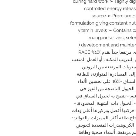
during hard work ➢ Highly dige
controlled energy releas
source ➢ Premium qu
formulation giving constant nut
vitamin levels ➢ Contains 
manganese, zinc, selen
development and maintenance of strong bones, joints and hooves (
خليطا عالي الجودة وشهياً ويحيوي على مستوى مرتفعا جداً يقدم )16% RACE
ول في التدريب المكثف أو العمل المتعب
ستويات المرتفعة من البروتين
إلى المصادرة المتوازنة، للطاقة
والمغذيات الدقيقة التي تقدمها -أعالف خيول السباق -%16 على تحسين األداء
الخيول الناضجة من الفوز في
ية. - ينصح به لخيول السباق في
- الخيول ذات الشهية المحدودة. -
حركتها أفضل وتركيزها أعلى وذات
ج طاقة أكثر. المميزات والفوائد: •
الكربوهيدرات المتعددة لتعويض
هضم مرتفعة، ألمعاء صحية وطاقة