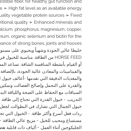
stible fiber, for healthy gut function and
e ➢ High fat level as an available energy
ality vegetable protein sources ➢ Fixed
ritional quality ➢ Enhanced minerals and
calcium, phosphorus, magnesium, copper,
ium, organic selenium and biotin for the
HORSE FEED من الطاقة. مناسبة للخي
أو القيام بأنشطة المنافسة الشاقة. تساعد الم
والفيتامينات والمعادن عالية الجودة، باإلضافة 
والقدرة على التحمل وإصالح العضالت وتمكين 
السباقات مع الحفاظ على الصحة واللياقة البدن
التدريب. - خيول القدرة التي تحتاج إلى طاقة. 
خيول الجمال التي تشارك في البطوالت لجعل 
ردات فعل أسرع وأكثر طاقة. - الخيول التي تحتا
مستساغ ومحبب للخيل. • مزيج عالي الطاقة. • 
الجليكوجين أثناء العمل. • ألياف ذات قابلية 