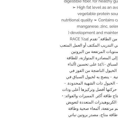
digestible fiber, for healthy 
➢ High fat level as an a
vegetable protein sou
nutritional quality ➢ Contains
manganese, zinc, selen
development and maintenance of strong bones, joints and hooves (
خليطا عالي الجودة وشهيا مستوى مرتفعا جداً من الطاقة. ً تقدم )14% RACE
يول في التدريب المكثف أو العمل المتعب
ستويات المرتفعة من البروتين
إلى المصادرة المتوازنة، للطاقة
والمغذيات الدقيقة التي تقدمها -أعالف خيول السباق -%14 على تحسين األداء
الخيول الناضجة من الفوز في
ية. - ينصح به لخيول السباق في
- الخيول ذات الشهية المحدودة. -
حركتها أفضل وتركيزها أعلى وذات
ج طاقة أكثر. المميزات والفوائد: •
الكربوهيدرات المتعددة لتعويض
هضم مرتفعة، ألمعاء صحية وطاقة
اقة متاح، مصدر بروتين نباتي