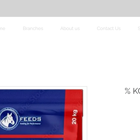
me
Branches
About us
Contact Us