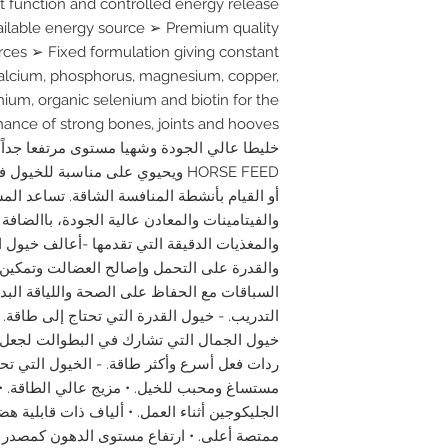
gut function and controlled energy release
vailable energy source ➢ Premium quality
rces ➢ Fixed formulation giving constant
 calcium, phosphorus, magnesium, copper,
ium, organic selenium and biotin for the
HORSE FEED ويحيوي على مناسبة للخ
أو القيام بأنشطة المنافسة الشاقة. تساعد الم
والفيتامينات والمعادن عالية الجودة، باالضافة 
والقدرة على التحمل وإصالح العضالت وتمكين 
السباقات مع الحفاظ على الصحة واللياقة البدن
التدريب. - خيول القدرة التي تحتاج إلى طاقة. 
خيول الجمال التي تشارك في البطوالت لجعل 
ردات فعل أسرع وأكثر طاقة. - الخيول التي تحتا
مستساغ ومحبب للخيل. • مزيج عالي الطاقة. • 
الجليكوجين أثناء العمل. • ألياف ذات قابلية 
ممتصة أعلى. • ارتفاع مستوى الدهون كمصدر ط